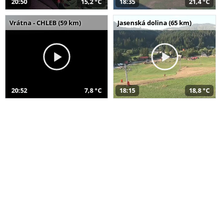
20:50
15,2 °C
18:35
21,4 °C
Vrátna - CHLEB (59 km)
Jasenská dolina (65 km)
20:52
7,8 °C
18:15
18,8 °C