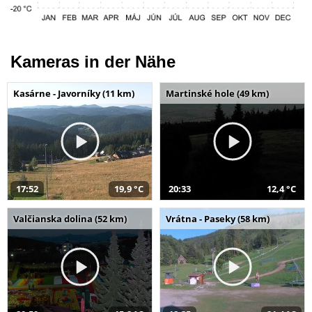
Kameras in der Nähe
Kasárne - Javorníky (11 km)
Martinské hole (49 km)
17:52
19,9 °C
20:33
12,4 °C
Valčianska dolina (52 km)
Vrátna - Paseky (58 km)