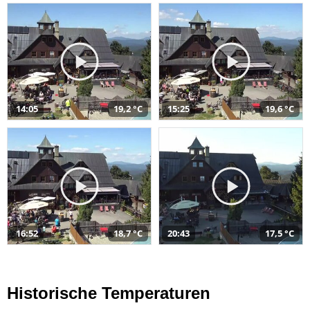
14:05
19,2 °C
15:25
19,6 °C
16:52
18,7 °C
20:43
17,5 °C
Historische Temperaturen