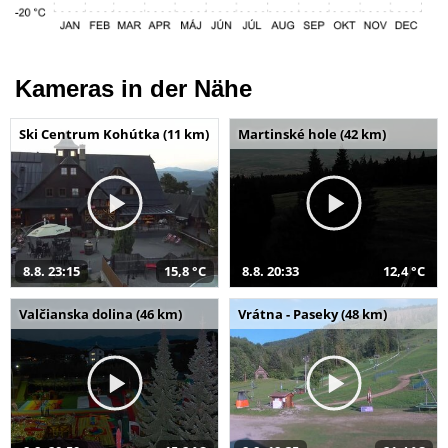
Kameras in der Nähe
Ski Centrum Kohútka (11 km)
Martinské hole (42 km)
8.8. 23:15
15,8 °C
8.8. 20:33
12,4 °C
Valčianska dolina (46 km)
Vrátna - Paseky (48 km)