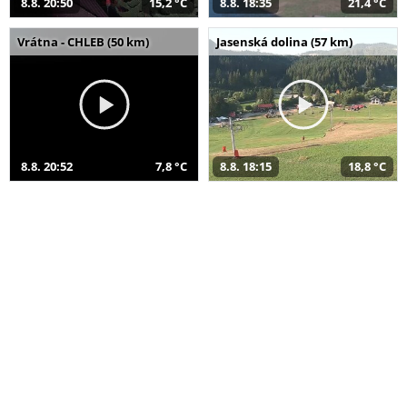
8.8. 20:50
15,2 °C
8.8. 18:35
21,4 °C
Vrátna - CHLEB (50 km)
Jasenská dolina (57 km)
8.8. 20:52
7,8 °C
8.8. 18:15
18,8 °C