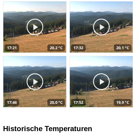
17:21
20,2 °C
17:32
20,1 °C
17:46
20,0 °C
17:52
19,9 °C
Historische Temperaturen