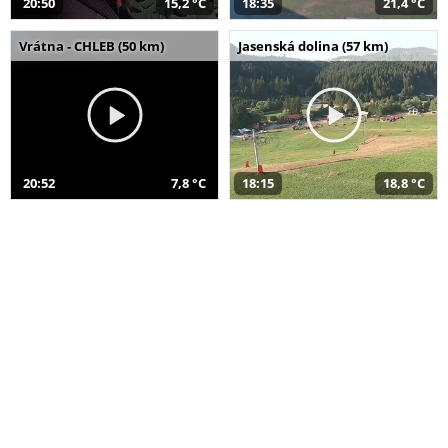
20:50
15,2 °C
18:35
21,4 °C
Vrátna - CHLEB (50 km)
Jasenská dolina (57 km)
20:52
7,8 °C
18:15
18,8 °C