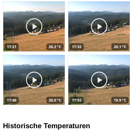
17:21
20,2 °C
17:32
20,1 °C
17:46
20,0 °C
17:52
19,9 °C
Historische Temperaturen