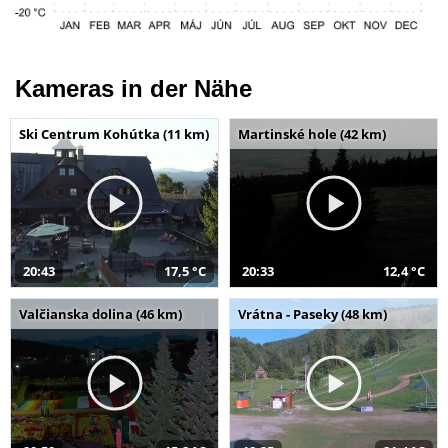
Kameras in der Nähe
Ski Centrum Kohútka (11 km)
Martinské hole (42 km)
20:43
17,5 °C
20:33
12,4 °C
Valčianska dolina (46 km)
Vrátna - Paseky (48 km)