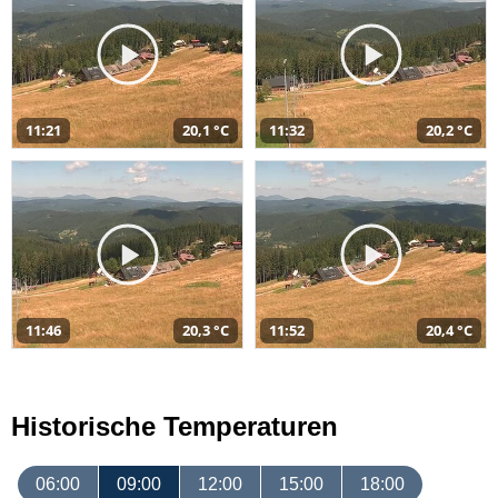
11:21
20,1 °C
11:32
20,2 °C
11:46
20,3 °C
11:52
20,4 °C
Historische Temperaturen
06:00
09:00
12:00
15:00
18:00