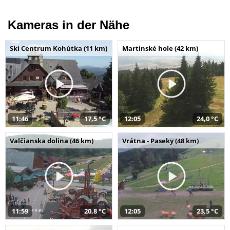
Kameras in der Nähe
Ski Centrum Kohútka (11 km)
Martinské hole (42 km)
11:46
17,5 °C
12:05
24,0 °C
Valčianska dolina (46 km)
Vrátna - Paseky (48 km)
11:59
20,8 °C
12:05
23,5 °C