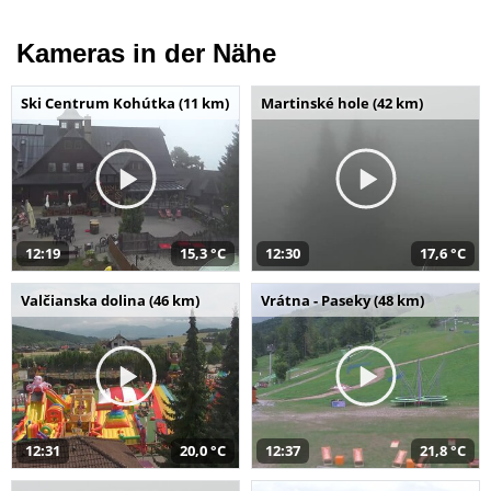
Kameras in der Nähe
Ski Centrum Kohútka (11 km)
Martinské hole (42 km)
12:19
15,3 °C
12:30
17,6 °C
Valčianska dolina (46 km)
Vrátna - Paseky (48 km)
12:31
20,0 °C
12:37
21,8 °C