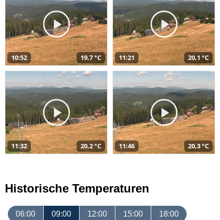
10:52
19,7 °C
11:21
20,1 °C
11:32
20,2 °C
11:46
20,3 °C
Historische Temperaturen
06:00
09:00
12:00
15:00
18:00