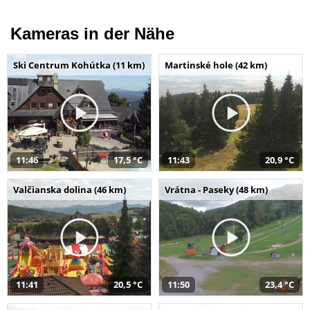
Kameras in der Nähe
Ski Centrum Kohútka (11 km)
Martinské hole (42 km)
11:46
17,5 °C
11:43
20,9 °C
Valčianska dolina (46 km)
Vrátna - Paseky (48 km)
11:41
20,5 °C
11:50
23,4 °C