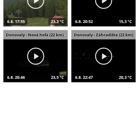
6.8. 17:55
23,3 °C
6.8. 20:52
15,3 °C
Donovaly - Nová hoľa (22 km)
Donovaly - Záhradište (22 km)
6.8. 20:46
23,5 °C
6.8. 22:47
20,3 °C