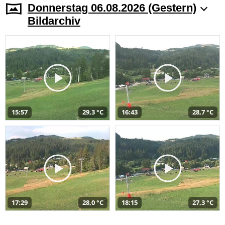
Donnerstag 06.08.2026 (Gestern)
Bildarchiv
15:57
29,3 °C
16:43
28,7 °C
17:29
28,0 °C
18:15
27,3 °C