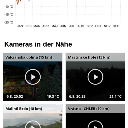
Kameras in der Nähe
Valčianska dolina (15 km)
Martinské hole (15 km)
6.8. 20:52
19,3 °C
6.8. 20:33
21,1 °C
Malinô Brdo (18 km)
Vrátna - CHLEB (19 km)