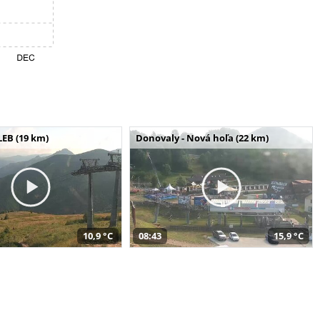
LEB (19 km)
Donovaly - Nová hoľa (22 km)
10,9 °C
08:43
15,9 °C