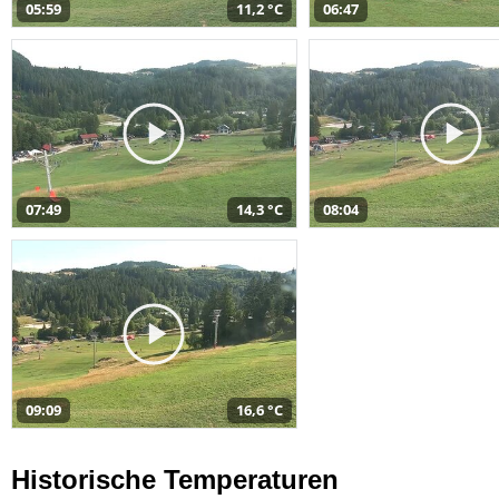
05:59
11,2 °C
06:47
07:49
14,3 °C
08:04
09:09
16,6 °C
Historische Temperaturen