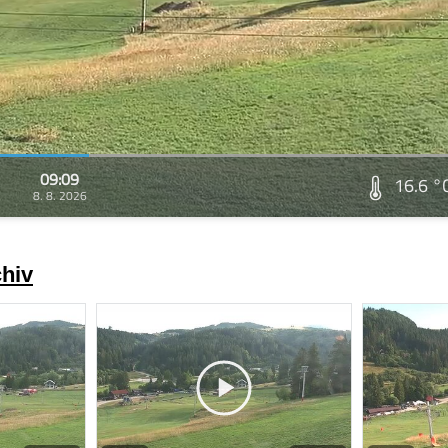
09:09
16.6 °
8. 8. 2026
chiv