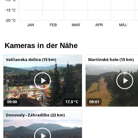
Kameras in der Nähe
Valčianska dolina (15 km)
Martinské hole (15 km)
09:00
17,0 °C
09:01
Donovaly - Záhradište (22 km)