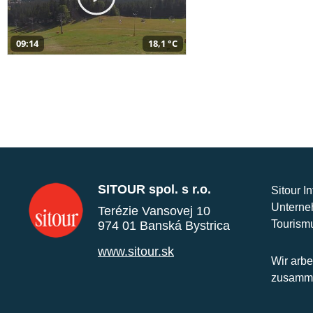
09:14
18,1 °C
SITOUR spol. s r.o.
Sitour I
Unterne
Terézie Vansovej 10
Tourism
974 01 Banská Bystrica
www.sitour.sk
Wir arbe
zusamme