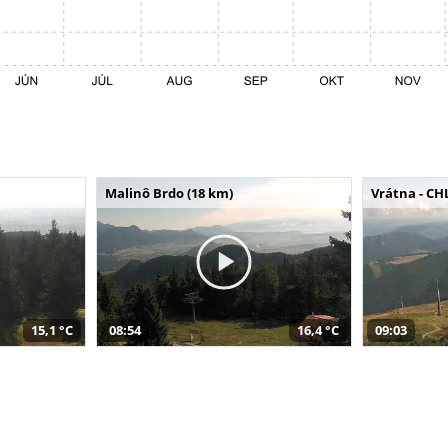
Malinô Brdo (18 km)
Vrátna - CH
15,1 °C
08:54
16,4 °C
09:03