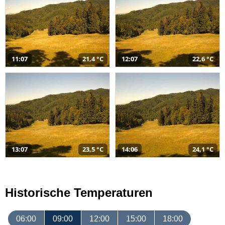
11:07
21,4 °C
12:07
22,6 °C
13:07
23,5 °C
14:06
24,1 °C
Historische Temperaturen
06:00
09:00
12:00
15:00
18:00