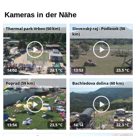
Kameras in der Nähe
Thermal park Vrbov (50 km)
Slovenský raj - Podlesok (56
km)
14:02
24,1 °C
13:53
23,5 °C
Poprad (59 km)
Bachledova dolina (60 km)
13:54
23,5 °C
14:14
22,3 °C