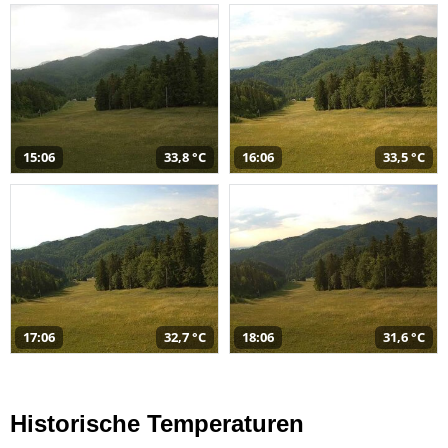
15:06
33,8 °C
16:06
33,5 °C
17:06
32,7 °C
18:06
31,6 °C
Historische Temperaturen