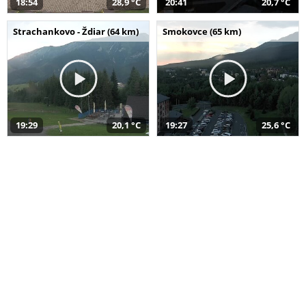
18:54
28,9 °C
20:41
20,7 °C
Strachankovo - Ždiar (64 km)
Smokovce (65 km)
19:29
20,1 °C
19:27
25,6 °C