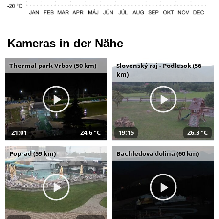
Kameras in der Nähe
Thermal park Vrbov (50 km)
Slovenský raj - Podlesok (56
km)
21:01
24,6 °C
19:15
26,3 °C
Poprad (59 km)
Bachledova dolina (60 km)