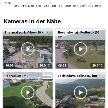
Kameras in der Nähe
Thermal park Vrbov (50 km)
Slovenský raj - Podlesok (56
km)
10:02
20,0 °C
09:58
20,1 °C
Poprad (59 km)
Bachledova dolina (60 km)