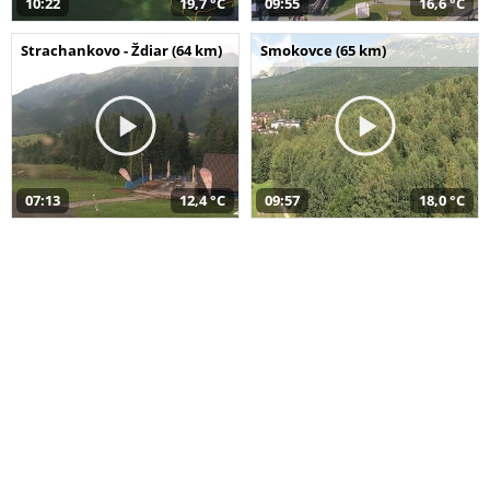
10:22
19,7 °C
09:55
16,6 °C
Strachankovo - Ždiar (64 km)
Smokovce (65 km)
07:13
12,4 °C
09:57
18,0 °C