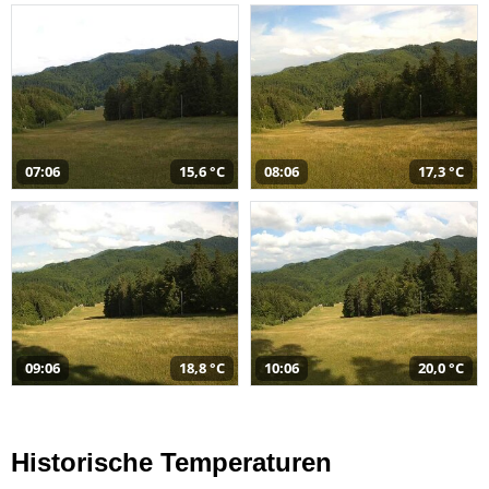
07:06
15,6 °C
08:06
17,3 °C
09:06
18,8 °C
10:06
20,0 °C
Historische Temperaturen