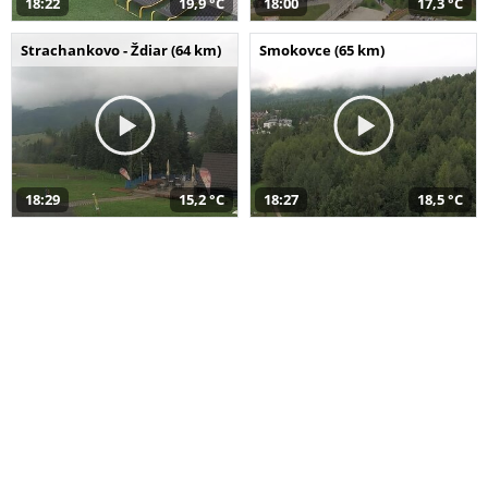
18:22
19,9 °C
18:00
17,3 °C
Strachankovo - Ždiar (64 km)
Smokovce (65 km)
18:29
15,2 °C
18:27
18,5 °C