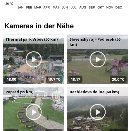
Kameras in der Nähe
Thermal park Vrbov (50 km)
Slovenský raj - Podlesok (56
km)
18:00
19,7 °C
18:17
20,0 °C
Poprad (59 km)
Bachledova dolina (60 km)