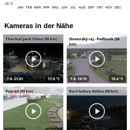
Kameras in der Nähe
Thermal park Vrbov (50 km)
Slovenský raj - Podlesok (56
km)
7.8. 21:01
17,0 °C
7.8. 19:15
19,4 °C
Poprad (59 km)
Bachledova dolina (60 km)