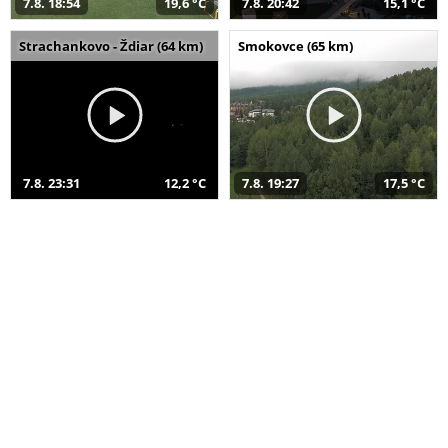
7.8. 18:54
19,6 °C
7.8. 20:42
15,1 °C
Strachankovo - Ždiar (64 km)
Smokovce (65 km)
7.8. 23:31
12,2 °C
7.8. 19:27
17,5 °C