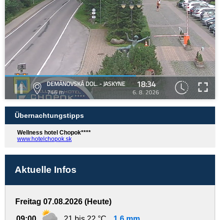
18:34
DEMÄNOVSKÁ DOL. - JASKYNE
746 m
6. 8. 2026
Übernachtungstipps
Wellness hotel Chopok****
www.hotelchopok.sk
Aktuelle Infos
Freitag 07.08.2026 (Heute)
09:00
21 bis 22 °C
1,6 mm