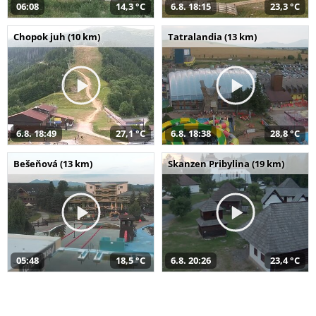
06:08
14,3 °C
6.8. 18:15
23,3 °C
Chopok juh (10 km)
Tatralandia (13 km)
6.8. 18:49
27,1 °C
6.8. 18:38
28,8 °C
Bešeňová (13 km)
Skanzen Pribylina (19 km)
05:48
18,5 °C
6.8. 20:26
23,4 °C