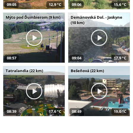
09:05
12,9 °C
09:06
15,6 °C
Mýto pod Ďumbierom (9 km)
Demänovská Dol. - Jaskyne
(10 km)
08:57
09:04
17,9 °C
Tatralandia (22 km)
Bešeňová (22 km)
08:39
17,6 °C
08:49
19,0 °C