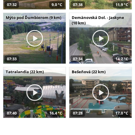
07:32
9,0 °C
07:38
11,9 °C
Mýto pod Ďumbierom (9 km)
Demänovská Dol. - Jaskyne
(10 km)
07:33
07:34
14,2 °C
Tatralandia (22 km)
Bešeňová (22 km)
07:40
16,4 °C
07:28
17,0 °C