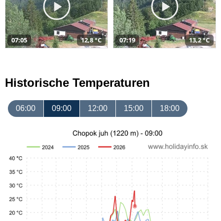
07:05
12,8 °C
07:19
13,2 °C
Historische Temperaturen
06:00
09:00
12:00
15:00
18:00