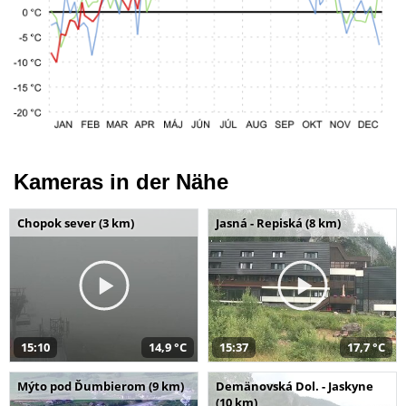
Kameras in der Nähe
Chopok sever (3 km)
Jasná - Repiská (8 km)
15:10
14,9 °C
15:37
17,7 °C
Mýto pod Ďumbierom (9 km)
Demänovská Dol. - Jaskyne
(10 km)