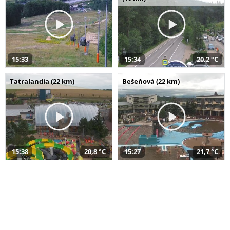
15:33
15:34
20,2 °C
Tatralandia (22 km)
Bešeňová (22 km)
15:38
20,8 °C
15:27
21,7 °C