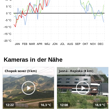
Kameras in der Nähe
Chopok sever (3 km)
Jasná - Repiská (8 km)
12:22
16,3 °C
12:08
18,9 °C