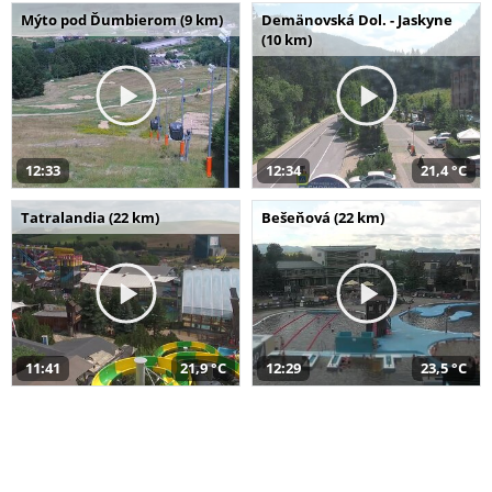
Mýto pod Ďumbierom (9 km)
Demänovská Dol. - Jaskyne
(10 km)
12:33
12:34
21,4 °C
Tatralandia (22 km)
Bešeňová (22 km)
11:41
21,9 °C
12:29
23,5 °C