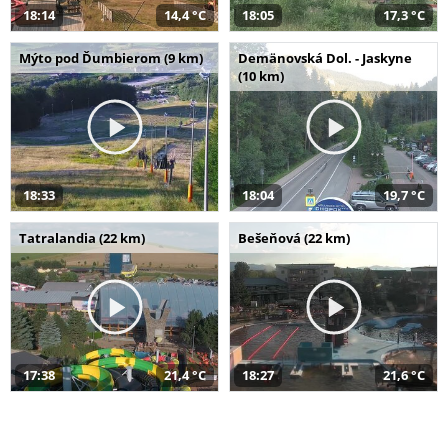
18:14
14,4 °C
18:05
17,3 °C
Mýto pod Ďumbierom (9 km)
Demänovská Dol. - Jaskyne
(10 km)
18:33
18:04
19,7 °C
Tatralandia (22 km)
Bešeňová (22 km)
17:38
21,4 °C
18:27
21,6 °C