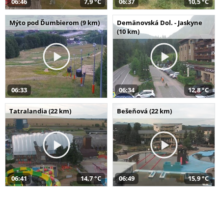
06:46
7,9 °C
06:37
10,5 °C
Mýto pod Ďumbierom (9 km)
Demänovská Dol. - Jaskyne
(10 km)
06:33
06:34
12,8 °C
Tatralandia (22 km)
Bešeňová (22 km)
06:41
14,7 °C
06:49
15,9 °C