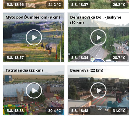
5.8. 18:16
24,2 °C
5.8. 18:37
26,2 °C
Mýto pod Ďumbierom (9 km)
Demänovská Dol. - Jaskyne
(10 km)
5.8. 18:57
5.8. 18:34
28,7 °C
Tatralandia (22 km)
Bešeňová (22 km)
5.8. 18:38
30,4 °C
5.8. 18:48
31,0 °C