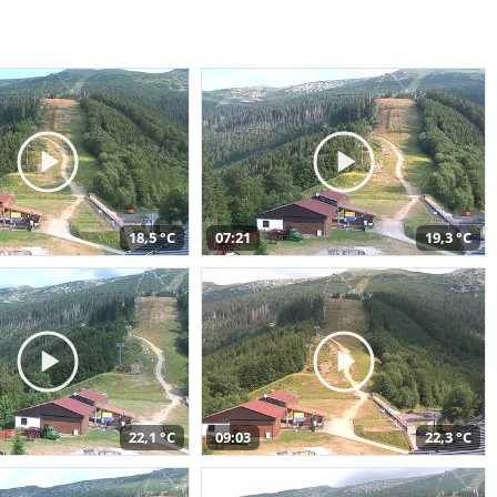
18,5 °C
07:21
19,3 °C
22,1 °C
09:03
22,3 °C