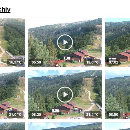
chiv
16,9 °C
06:50
18,0 °C
07:02
21,0 °C
08:20
21,4 °C
08:50