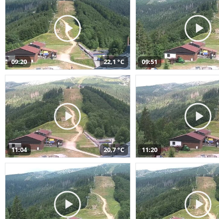
09:20
22,1 °C
09:51
11:04
20,7 °C
11:20