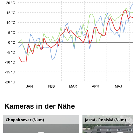
Kameras in der Nähe
Chopok sever (3 km)
Jasná - Repiská (8 km)