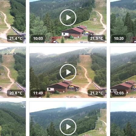
21,4 °C
10:03
21,3 °C
10:20
20,8 °C
11:49
21,2 °C
12:03