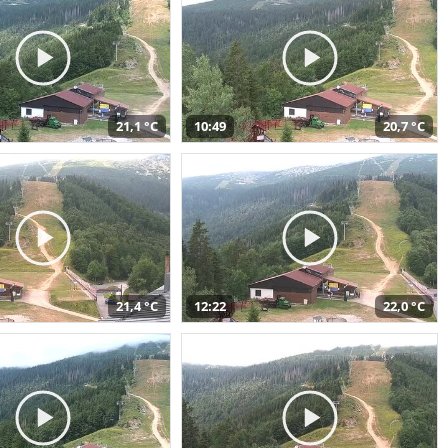
21,1 °C
10:49
20,7 °C
21,4 °C
12:22
22,0 °C