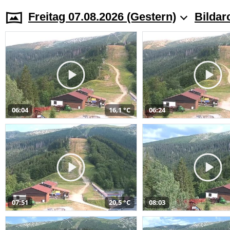
Freitag 07.08.2026 (Gestern)
Bildar
06:04
16,1 °C
06:24
07:51
20,5 °C
08:03