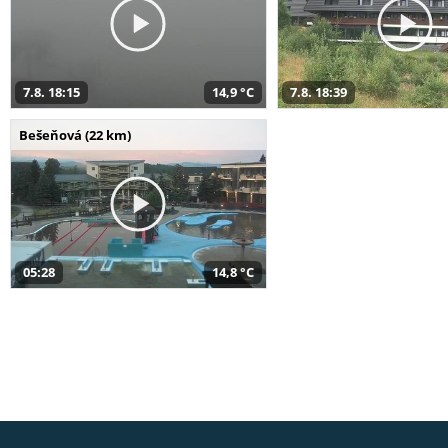
7.8. 18:15
14,9 °C
7.8. 18:39
Bešeňová (22 km)
05:28
14,8 °C