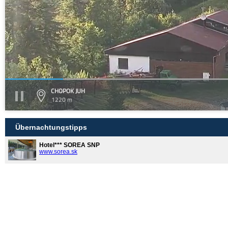
CHOPOK JUH
1220 m
Übernachtungstipps
Hotel*** SOREA SNP
www.sorea.sk