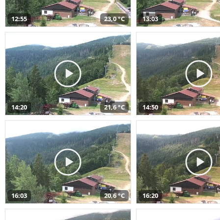
12:55
23,0 °C
13:03
14:20
21,6 °C
14:50
16:03
20,6 °C
16:20