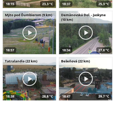
18:15
23,3 °C
18:37
25,3 °C
Mýto pod Ďumbierom (9 km)
Demänovská Dol. - Jaskyne
(10 km)
18:57
18:34
27,8 °C
Tatralandia (22 km)
Bešeňová (22 km)
18:38
28,8 °C
18:47
29,7 °C