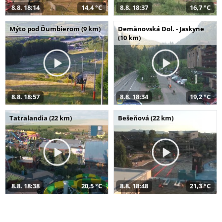
8.8. 18:14
14,4 °C
8.8. 18:37
16,7 °C
Mýto pod Ďumbierom (9 km)
Demänovská Dol. - Jaskyne
(10 km)
8.8. 18:57
8.8. 18:34
19,2 °C
Tatralandia (22 km)
Bešeňová (22 km)
8.8. 18:38
20,5 °C
8.8. 18:48
21,3 °C