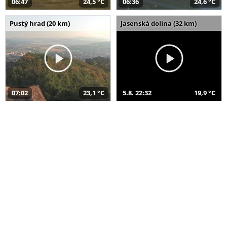
06:47
24,5 °C
06:36
24,6 °C
Pustý hrad (20 km)
Jasenská dolina (32 km)
07:02
23,1 °C
5.8. 22:32
19,9 °C