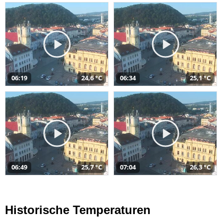
06:19
24,6 °C
06:34
25,1 °C
06:49
25,7 °C
07:04
26,3 °C
Historische Temperaturen