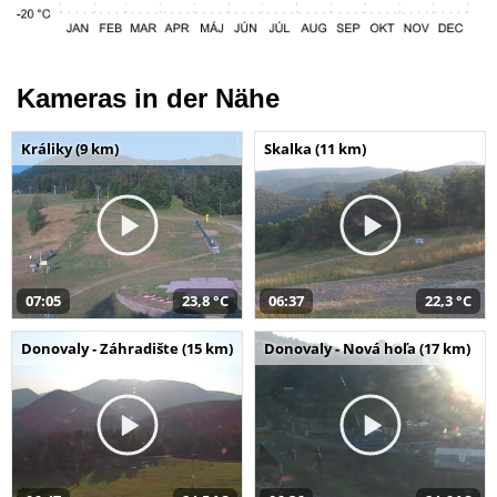
Kameras in der Nähe
Králiky (9 km)
Skalka (11 km)
07:05
23,8 °C
06:37
22,3 °C
Donovaly - Záhradište (15 km)
Donovaly - Nová hoľa (17 km)