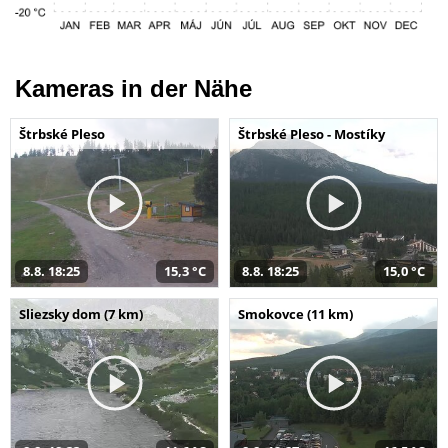
Kameras in der Nähe
Štrbské Pleso
Štrbské Pleso - Mostíky
8.8. 18:25
15,3 °C
8.8. 18:25
15,0 °C
Sliezsky dom (7 km)
Smokovce (11 km)