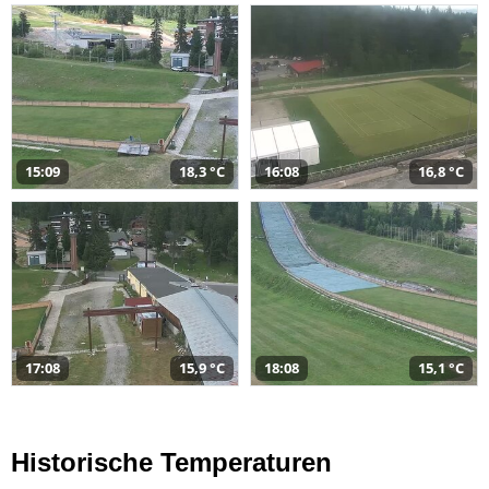
15:09
18,3 °C
16:08
16,8 °C
17:08
15,9 °C
18:08
15,1 °C
Historische Temperaturen