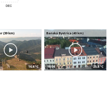
r (39 km)
Banská Bystrica (40 km)
14,4 °C
18:04
25,8 °C