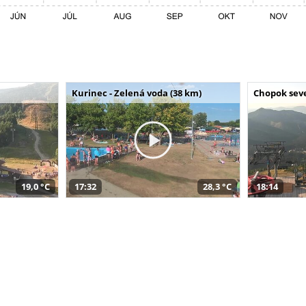
Kurinec - Zelená voda (38 km)
Chopok seve
19,0 °C
17:32
28,3 °C
18:14