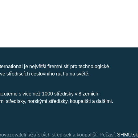
nternational je největší firemní síť pro technologické
ve střediscích cestovního ruchu na světě.
cujeme s více než 1000 středisky v 8 zemích:
mi středisky, horskými středisky, koupališti a dalšími.
rovozovateli lyžařských středisek a koupališť.
Počasí:
SHMU.sk