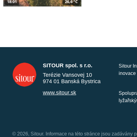
18:01
26,6 °C
SITOUR spol. s r.o.
Sitour I
inovace 
Terézie Vansovej 10
974 01 Banská Bystrica
www.sitour.sk
Spolupra
lyžařský
© 2026, Sitour. Informace na této stránce jsou zadávány p