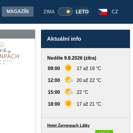
MAGAZÍN
ZIMA
LETO
CZ
Aktuální info
Neděle 9.8.2026 (zítra)
09:00
17 až 19 °C
12:00
20 až 22 °C
15:00
22 °C
18:00
17 až 21 °C
Hotel Zerrenpach Látky
100 %