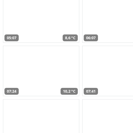
05:07
8,6 °C
06:07
07:24
10,2 °C
07:41