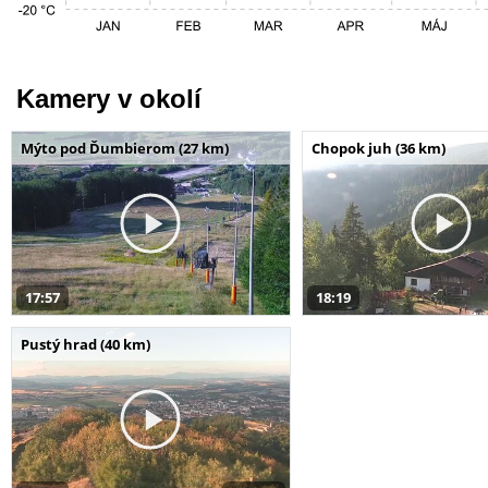
Kamery v okolí
Mýto pod Ďumbierom (27 km)
Chopok juh (36 km)
17:57
18:19
Pustý hrad (40 km)