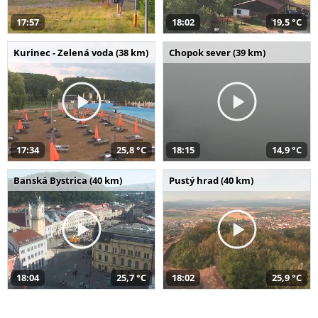
17:57
18:02
19,5 °C
Kurinec - Zelená voda (38 km)
Chopok sever (39 km)
17:34
25,8 °C
18:15
14,9 °C
Banská Bystrica (40 km)
Pustý hrad (40 km)
18:04
25,7 °C
18:02
25,9 °C