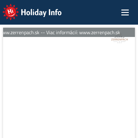
Holiday Info
www.zerrenpach.sk -- Viac informácií: www.zerrenpach.sk