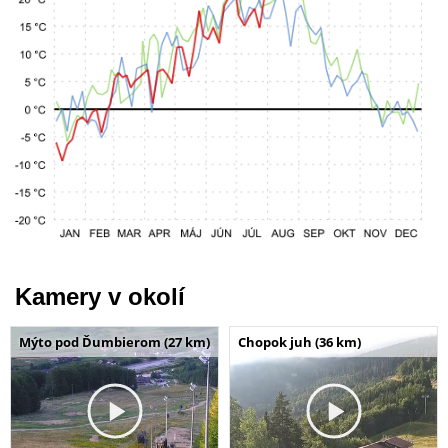
Kamery v okolí
Mýto pod Ďumbierom (27 km)
Chopok juh (36 km)