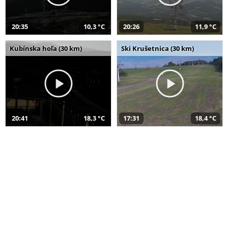
20:35
10,3 °C
20:26
11,9 °C
Kubínska hoľa (30 km)
Ski Krušetnica (30 km)
20:41
18,3 °C
17:31
18,4 °C