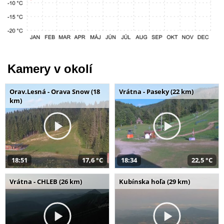
Kamery v okolí
Orav.Lesná - Orava Snow (18
Vrátna - Paseky (22 km)
km)
18:51
17,6 °C
18:34
22,5 °C
Vrátna - CHLEB (26 km)
Kubínska hoľa (29 km)