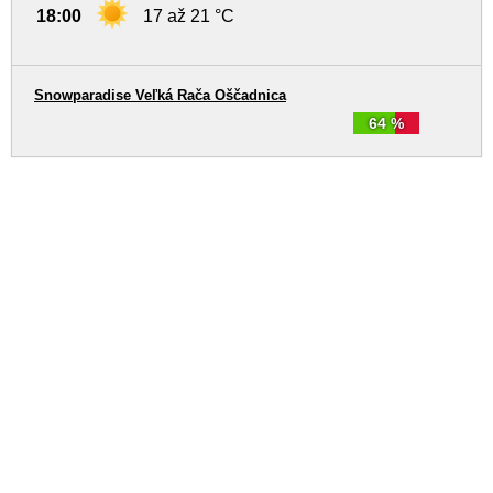
18:00
17 až 21 °C
Snowparadise Veľká Rača Oščadnica
64 %