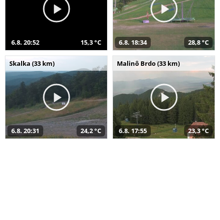
6.8. 20:52
15,3 °C
6.8. 18:34
28,8 °C
Skalka (33 km)
Malinô Brdo (33 km)
6.8. 20:31
24,2 °C
6.8. 17:55
23,3 °C