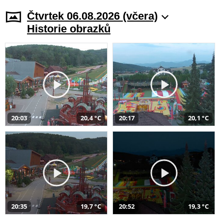
Čtvrtek 06.08.2026 (včera)
Historie obrazků
20:03
20,4 °C
20:17
20,1 °C
20:35
19,7 °C
20:52
19,3 °C