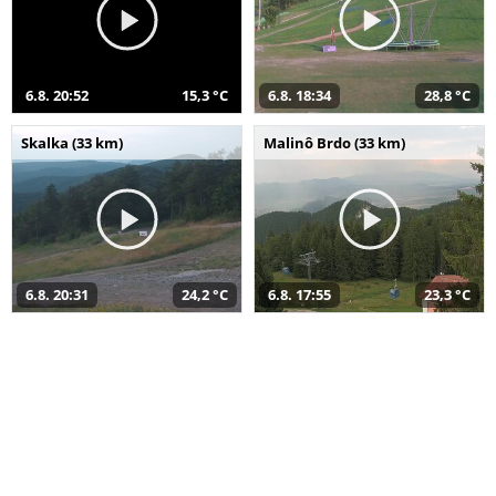
6.8. 20:52
15,3 °C
6.8. 18:34
28,8 °C
Skalka (33 km)
Malinô Brdo (33 km)
6.8. 20:31
24,2 °C
6.8. 17:55
23,3 °C