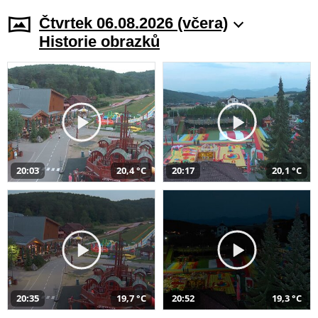
Čtvrtek 06.08.2026 (včera)
Historie obrazků
20:03
20,4 °C
20:17
20,1 °C
20:35
19,7 °C
20:52
19,3 °C