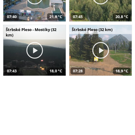
07:40
21,8 °C
07:45
20,8 °C
Štrbské Pleso - Mostíky (32
Štrbské Pleso (32 km)
km)
07:43
18,0 °C
07:28
18,9 °C