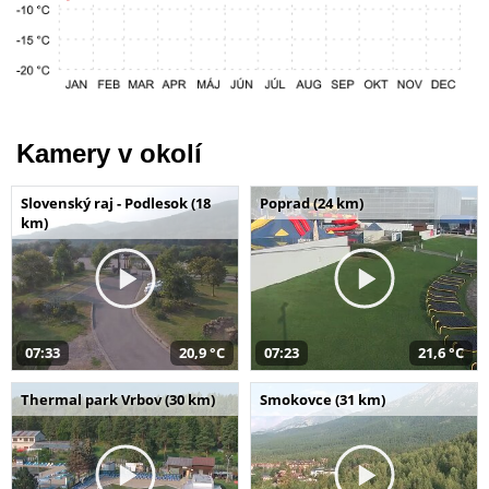
Kamery v okolí
Slovenský raj - Podlesok (18
Poprad (24 km)
km)
07:33
20,9 °C
07:23
21,6 °C
Thermal park Vrbov (30 km)
Smokovce (31 km)