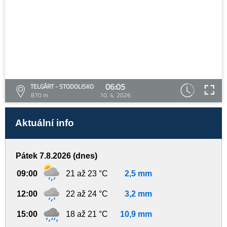
06:05
TELGÁRT - STODOLISKO
870 m
10. 4. 2026
Aktuální info
Pátek 7.8.2026 (dnes)
09:00
21 až 23 °C
2,5 mm
12:00
22 až 24 °C
3,2 mm
15:00
18 až 21 °C
10,9 mm