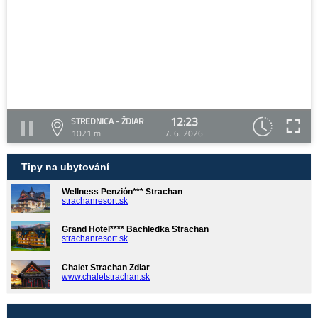
12:23
STREDNICA - ŽDIAR
1021 m
7. 6. 2026
Tipy na ubytování
Wellness Penzión*** Strachan
strachanresort.sk
Grand Hotel**** Bachledka Strachan
strachanresort.sk
Chalet Strachan Ždiar
www.chaletstrachan.sk