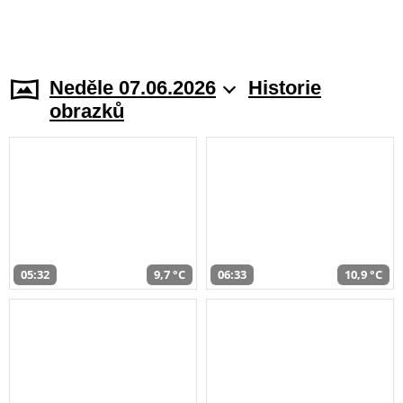
Neděle 07.06.2026
Historie
obrazků
05:32
9,7 °C
06:33
10,9 °C