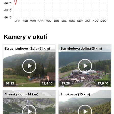
Kamery v okolí
Strachankovo - Ždiar (1 km)
Bachledova dolina (5 km)
07:13
12,4 °C
17:28
17,9 °C
Sliezsky dom (14 km)
Smokovce (15 km)