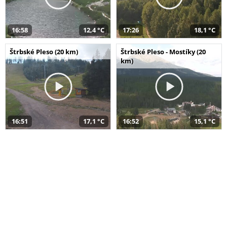
16:58
12,4 °C
17:26
18,1 °C
Štrbské Pleso (20 km)
Štrbské Pleso - Mostíky (20
km)
16:51
17,1 °C
16:52
15,1 °C