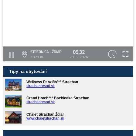
05:32
STREDNICA - ŽDIAR
1021 m
20. 5. 2026
Tipy na ubytování
Wellness Penzión*** Strachan
strachanresort.sk
Grand Hotel**** Bachledka Strachan
strachanresort.sk
Chalet Strachan Ždiar
www.chaletstrachan.sk