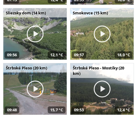
Sliezsky dom (14 km)
Smokovce (15 km)
09:56
12,1 °C
09:57
18,0 °C
Štrbské Pleso (20 km)
Štrbské Pleso - Mostíky (20
km)
09:48
15,7 °C
09:53
12,4 °C