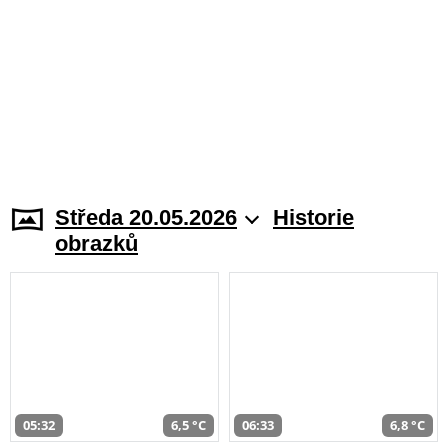
Středa 20.05.2026
Historie
obrazků
05:32
6,5 °C
06:33
6,8 °C