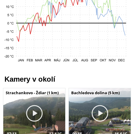
Kamery v okolí
Strachankovo - Ždiar (1 km)
Bachledova dolina (5 km)
07:13
12,4 °C
09:55
16,6 °C