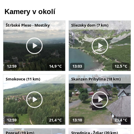
Kamery v okolí
Štrbské Pleso - Mostíky
Sliezsky dom (7 km)
12:59
14,9 °C
13:03
12,5 °C
Smokovce (11 km)
Skanzen Pribylina (18 km)
12:59
21,4 °C
13:10
23,4 °C
Poprad (19 km)
Strednica - Ždiar (20 km)