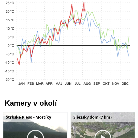
Kamery v okolí
Štrbské Pleso - Mostíky
Sliezsky dom (7 km)