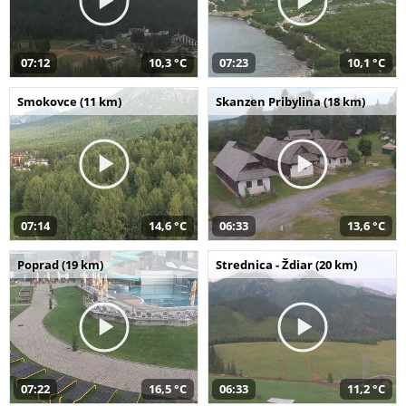
07:12
10,3 °C
07:23
10,1 °C
Smokovce (11 km)
Skanzen Pribylina (18 km)
07:14
14,6 °C
06:33
13,6 °C
Poprad (19 km)
Strednica - Ždiar (20 km)
07:22
16,5 °C
06:33
11,2 °C