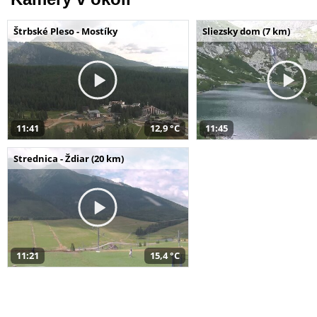
Štrbské Pleso - Mostíky
Sliezsky dom (7 km)
11:41
12,9 °C
11:45
Strednica - Ždiar (20 km)
11:21
15,4 °C