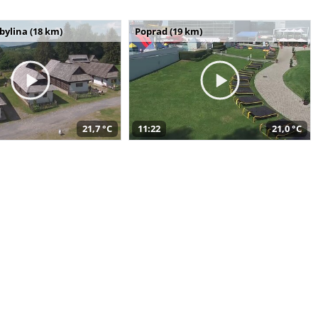
bylina (18 km)
Poprad (19 km)
21,7 °C
11:22
21,0 °C