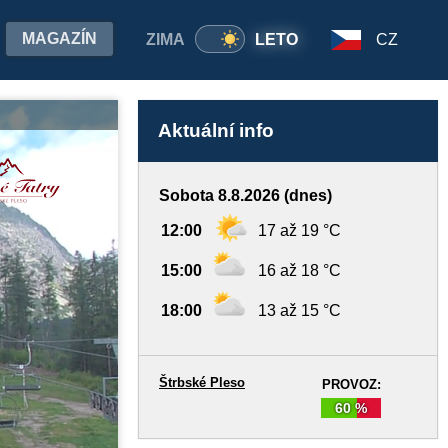
MAGAZÍN
ZIMA
LETO
CZ
Aktuální info
Sobota 8.8.2026 (dnes)
12:00
17 až 19 °C
15:00
16 až 18 °C
18:00
13 až 15 °C
Štrbské Pleso
PROVOZ:
60 %