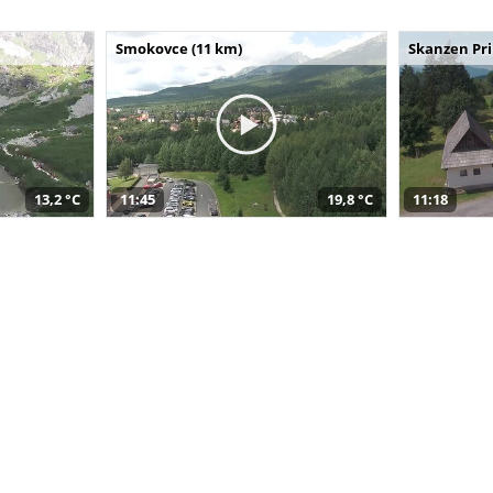
Smokovce (11 km)
Skanzen Pri
13,2 °C
11:45
19,8 °C
11:18