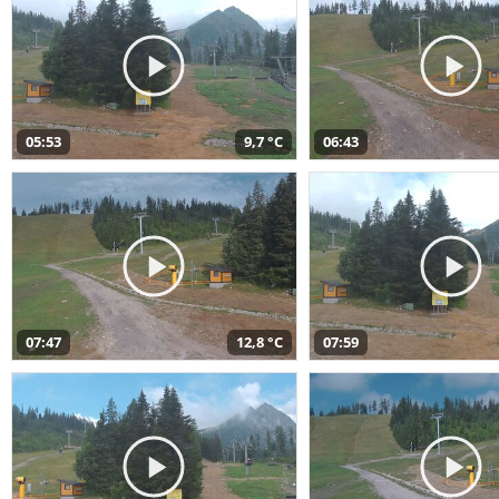
05:53
9,7 °C
06:43
07:47
12,8 °C
07:59