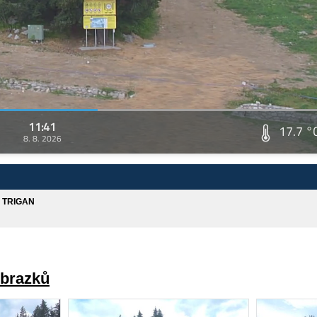
11:41
17.7 °
8. 8. 2026
A TRIGAN
obrazků