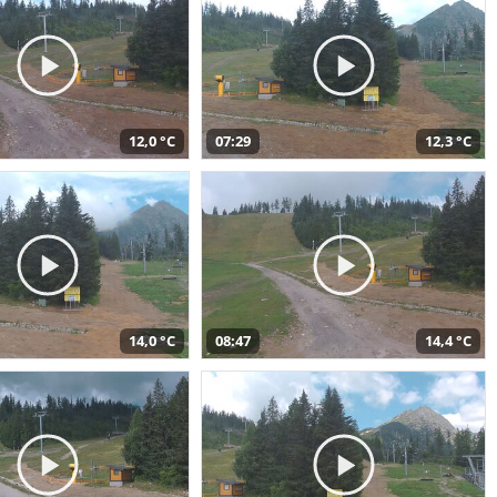
12,0 °C
07:29
12,3 °C
14,0 °C
08:47
14,4 °C