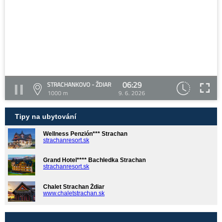
06:29
STRACHANKOVO - ŽDIAR
1000 m
9. 6. 2026
Tipy na ubytování
Wellness Penzión*** Strachan
strachanresort.sk
Grand Hotel**** Bachledka Strachan
strachanresort.sk
Chalet Strachan Ždiar
www.chaletstrachan.sk