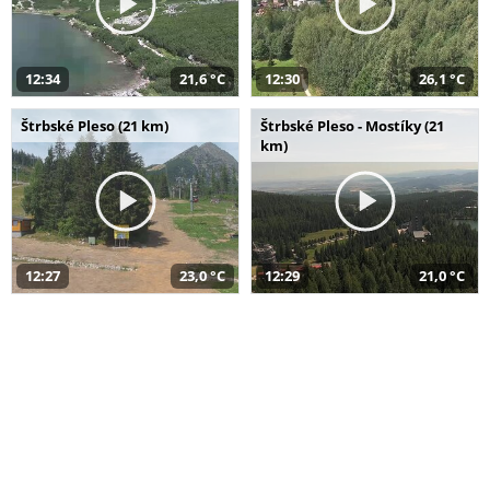
12:34
21,6 °C
12:30
26,1 °C
Štrbské Pleso (21 km)
Štrbské Pleso - Mostíky (21
km)
12:27
23,0 °C
12:29
21,0 °C