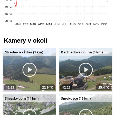
Kamery v okolí
Strednica - Ždiar (1 km)
Bachledova dolina (4 km)
12:23
22,9 °C
12:23
25,4 °C
Sliezsky dom (14 km)
Smokovce (15 km)