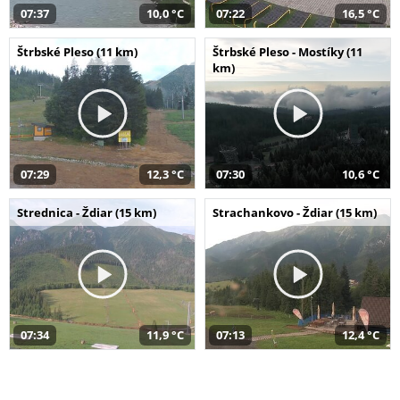
07:37
10,0 °C
07:22
16,5 °C
Štrbské Pleso (11 km)
Štrbské Pleso - Mostíky (11
km)
07:29
12,3 °C
07:30
10,6 °C
Strednica - Ždiar (15 km)
Strachankovo - Ždiar (15 km)
07:34
11,9 °C
07:13
12,4 °C