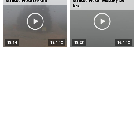
Štrbské Pleso (29 km)
Štrbské Pleso - Mostíky (29
km)
18:14
18,1 °C
18:28
16,1 °C