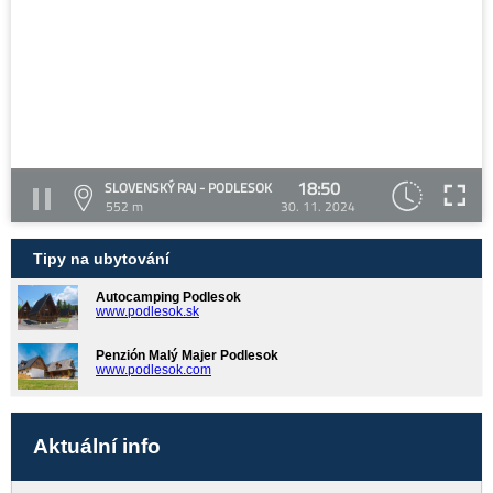
18:50
SLOVENSKÝ RAJ - PODLESOK
552 m
30. 11. 2024
Tipy na ubytování
Autocamping Podlesok
www.podlesok.sk
Penzión Malý Majer Podlesok
www.podlesok.com
Aktuální info