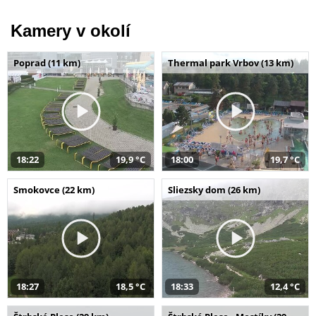
Kamery v okolí
Poprad (11 km)
Thermal park Vrbov (13 km)
18:22
19,9 °C
18:00
19,7 °C
Smokovce (22 km)
Sliezsky dom (26 km)
18:27
18,5 °C
18:33
12,4 °C