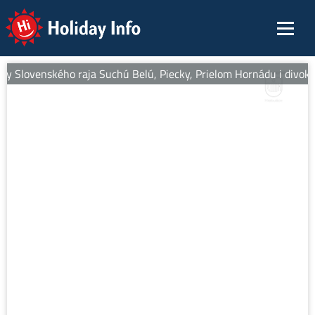
Holiday Info
y Slovenského raja Suchú Belú, Piecky, Prielom Hornádu i divoký Veľ