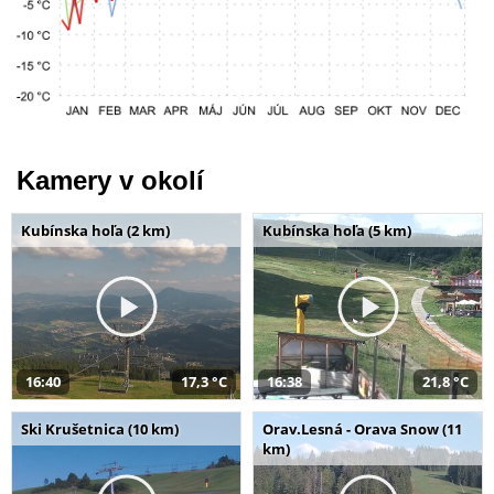
Kamery v okolí
Kubínska hoľa (2 km)
Kubínska hoľa (5 km)
16:40
17,3 °C
16:38
21,8 °C
Ski Krušetnica (10 km)
Orav.Lesná - Orava Snow (11
km)