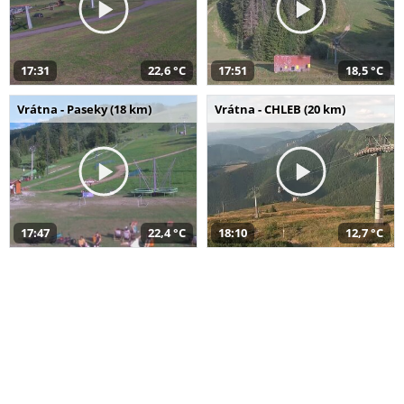
17:31
22,6 °C
17:51
18,5 °C
Vrátna - Paseky (18 km)
Vrátna - CHLEB (20 km)
17:47
22,4 °C
18:10
12,7 °C