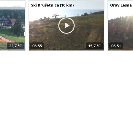
Ski Krušetnica (10 km)
Orav.Lesná 
22,7 °C
06:55
15,7 °C
06:51