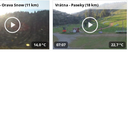
- Orava Snow (11 km)
Vrátna - Paseky (18 km)
14,0 °C
07:07
22,7 °C