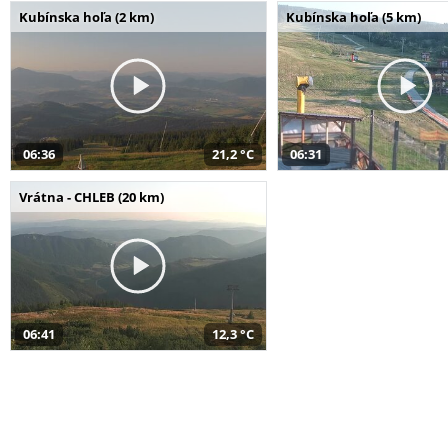
Kubínska hoľa (2 km)
Kubínska hoľa (5 km)
06:36
21,2 °C
06:31
Vrátna - CHLEB (20 km)
06:41
12,3 °C