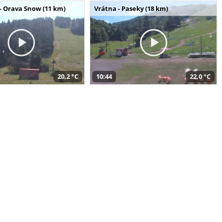
- Orava Snow (11 km)
Vrátna - Paseky (18 km)
20,2 °C
10:44
22,0 °C