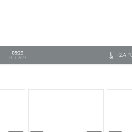
06:29
-2.4 °
16. 1. 2025
ů