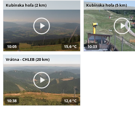
Kubínska hoľa (2 km)
Kubínska hoľa (5 km)
10:05
15,6 °C
10:03
Vrátna - CHLEB (20 km)
10:38
12,6 °C