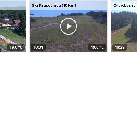
Ski Krušetnica (10 km)
Orav.Lesná 
19,6 °C
10:31
19,0 °C
10:29