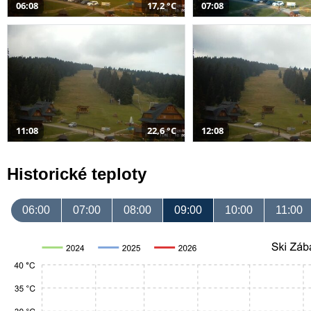
06:08
17,2 °C
07:08
11:08
22,6 °C
12:08
Historické teploty
06:00
07:00
08:00
09:00
10:00
11:00