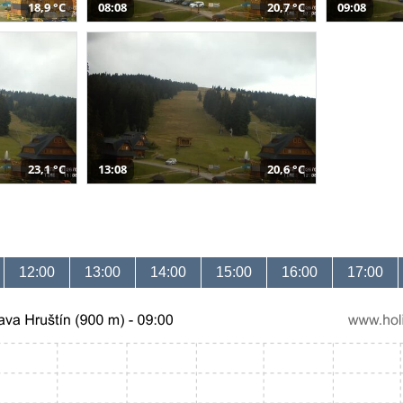
18,9 °C
08:08
20,7 °C
09:08
23,1 °C
13:08
20,6 °C
12:00
13:00
14:00
15:00
16:00
17:00