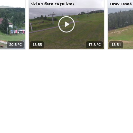
Ski Krušetnica (10 km)
Orav.Lesná 
20,5 °C
13:55
17,8 °C
13:51