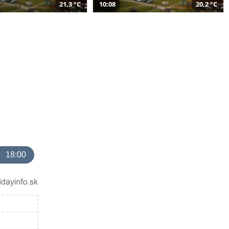
21,3 °C
10:08
20,2 °C
18:00