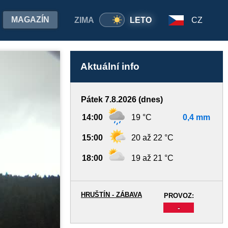
MAGAZÍN
ZIMA
LETO
CZ
Aktuální info
Pátek 7.8.2026 (dnes)
14:00
19 °C
0,4 mm
15:00
20 až 22 °C
18:00
19 až 21 °C
HRUŠTÍN - ZÁBAVA
PROVOZ:
-