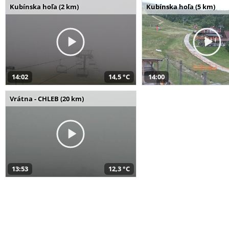
Kubínska hoľa (2 km)
Kubínska hoľa (5 km)
14:02
14,5 °C
14:00
Vrátna - CHLEB (20 km)
13:53
12,3 °C