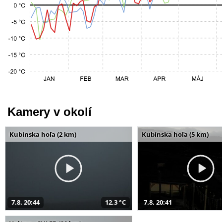
Kamery v okolí
Kubínska hoľa (2 km)
Kubínska hoľa (5 km)
7.8. 20:44
12,3 °C
7.8. 20:41