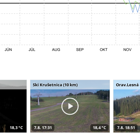
Ski Krušetnica (10 km)
Orav.Lesná 
18,3 °C
7.8. 17:31
18,4 °C
7.8. 18:51