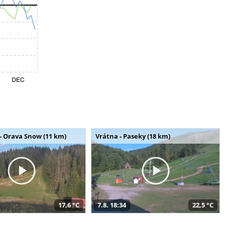
- Orava Snow (11 km)
Vrátna - Paseky (18 km)
17,6 °C
7.8. 18:34
22,5 °C