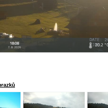
18:08
20.2 °
7. 8. 2026
brazků