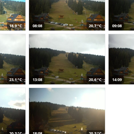
18,9 °C
08:08
20,7 °C
09:08
23,1 °C
13:08
20,6 °C
14:09
20,2 °C
18:08
20,2 °C