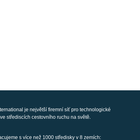
nternational je největší firemní síť pro technologické
ve střediscích cestovního ruchu na světě.
cujeme s více než 1000 středisky v 8 zemích: