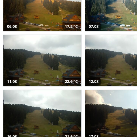
06:08
17,2 °C
07:08
11:08
22,6 °C
12:08
16:08
21,5 °C
17:08