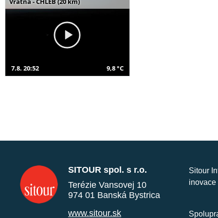
Vrátna - CHLEB (20 km)
7.8. 20:52
9,8 °C
SITOUR spol. s r.o.
Sitour I
inovace 
Terézie Vansovej 10
974 01 Banská Bystrica
www.sitour.sk
Spolupra