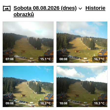
Sobota 08.08.2026 (dnes)
Historie
obrazků
07:08
15,1 °C
08:08
16,7 °C
09:08
18,2 °C
10:08
19,3 °C