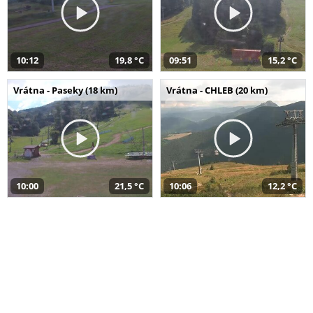
10:12
19,8 °C
09:51
15,2 °C
Vrátna - Paseky (18 km)
Vrátna - CHLEB (20 km)
10:00
21,5 °C
10:06
12,2 °C