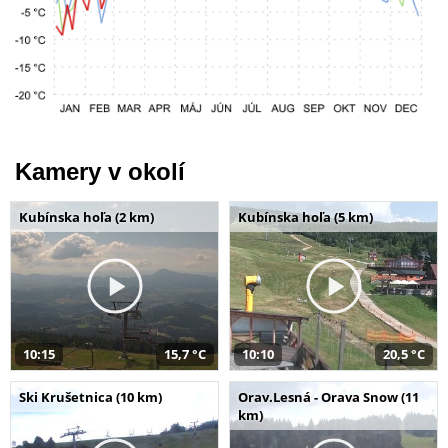
Kamery v okolí
Kubínska hoľa (2 km)
Kubínska hoľa (5 km)
10:15
15,7 °C
10:10
20,5 °C
Ski Krušetnica (10 km)
Orav.Lesná - Orava Snow (11
km)