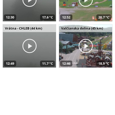
12:30
17,6 °C
12:52
20,7 °C
Vrátna - CHLEB (44 km)
Valčianska dolina (45 km)
12:49
11,7 °C
12:46
18,9 °C