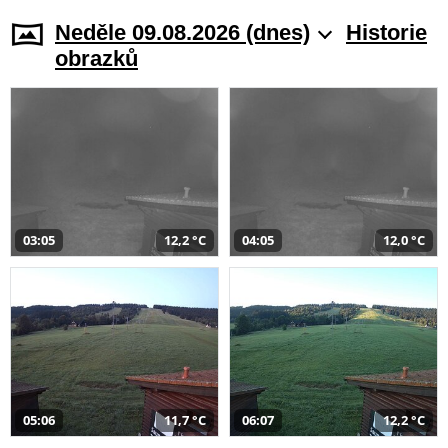
Neděle 09.08.2026 (dnes)
Historie
obrazků
03:05
12,2 °C
04:05
12,0 °C
05:06
11,7 °C
06:07
12,2 °C