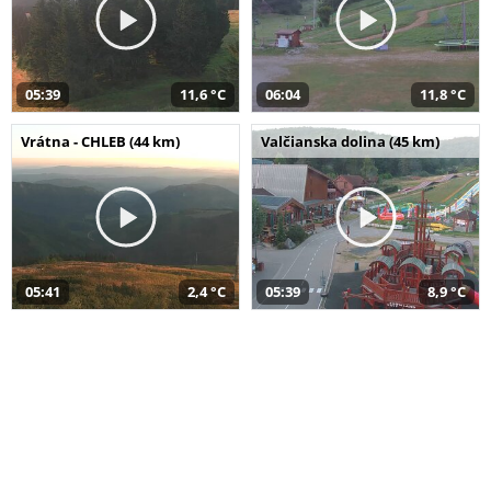
05:39
11,6 °C
06:04
11,8 °C
Vrátna - CHLEB (44 km)
Valčianska dolina (45 km)
05:41
2,4 °C
05:39
8,9 °C