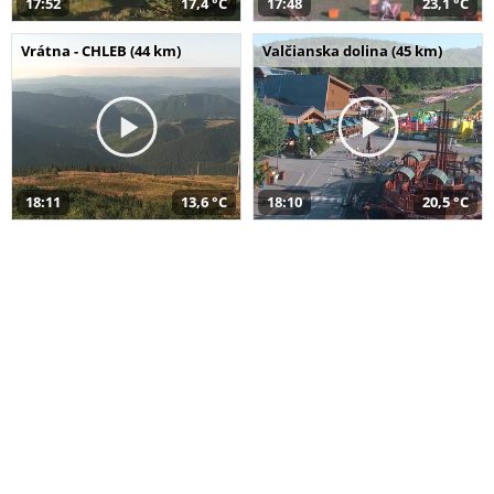
17:52
17,4 °C
17:48
23,1 °C
Vrátna - CHLEB (44 km)
Valčianska dolina (45 km)
18:11
13,6 °C
18:10
20,5 °C