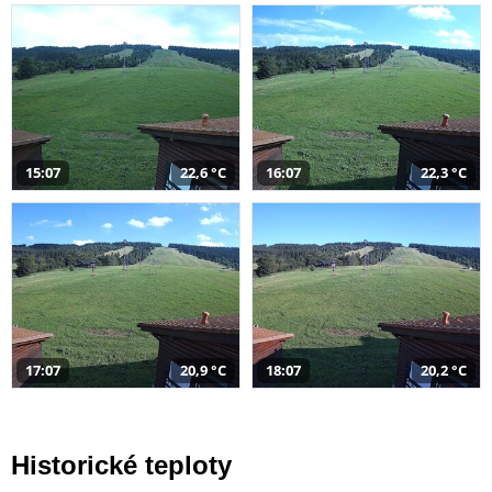
15:07
22,6 °C
16:07
22,3 °C
17:07
20,9 °C
18:07
20,2 °C
Historické teploty