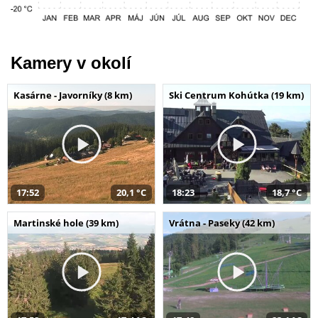
Kamery v okolí
Kasárne - Javorníky (8 km)
Ski Centrum Kohútka (19 km)
17:52
20,1 °C
18:23
18,7 °C
Martinské hole (39 km)
Vrátna - Paseky (42 km)