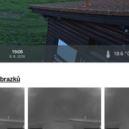
19:06
18.6 °
8. 8. 2026
obrazků