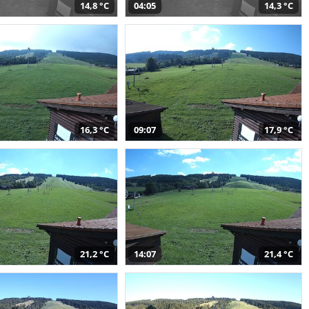
14,8 °C
04:05
14,3 °C
16,3 °C
09:07
17,9 °C
21,2 °C
14:07
21,4 °C