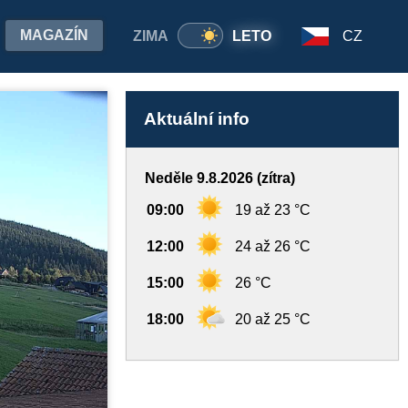
MAGAZÍN
ZIMA
LETO
CZ
Aktuální info
Neděle 9.8.2026 (zítra)
09:00
19 až 23 °C
12:00
24 až 26 °C
15:00
26 °C
18:00
20 až 25 °C