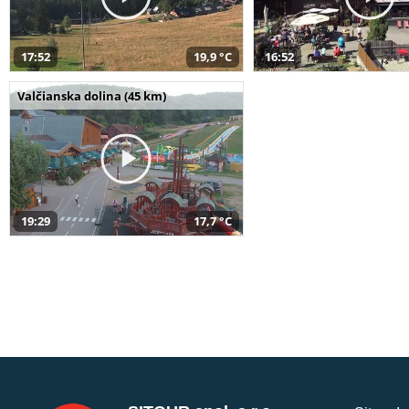
17:52
19,9 °C
16:52
Valčianska dolina (45 km)
19:29
17,7 °C