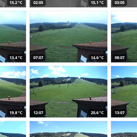
15,2 °C
02:05
15,1 °C
03:05
13,4 °C
07:07
14,6 °C
08:07
19,8 °C
12:07
20,6 °C
13:07