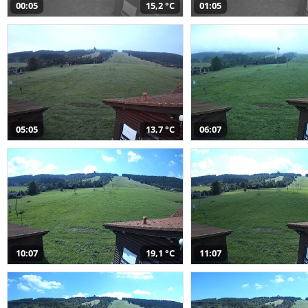
00:05
15,2 °C
01:05
05:05
13,7 °C
06:07
10:07
19,1 °C
11:07